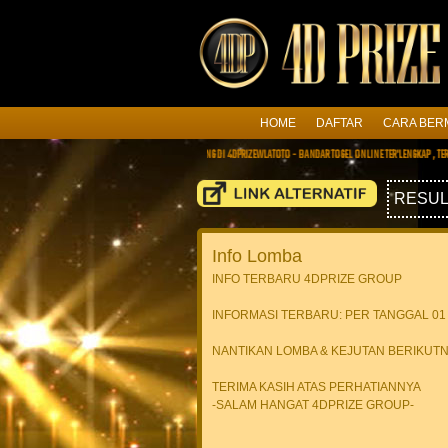
HOME
DAFTAR
CARA BER
SELAMAT DATANG DI 4DPRIZEWLATOTO - BANDAR TOGEL ONLINE TER'LENGKAP , TER'AMAN 
RESUL
Info Lomba
INFO TERBARU 4DPRIZE GROUP
INFORMASI TERBARU: PER TANGGAL 01
NANTIKAN LOMBA & KEJUTAN BERIKUT
TERIMA KASIH ATAS PERHATIANNYA
-SALAM HANGAT 4DPRIZE GROUP-