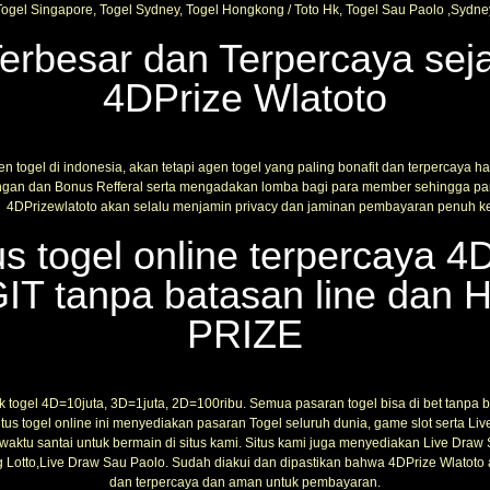
, Togel Singapore, Togel Sydney, Togel Hongkong / Toto Hk, Togel Sau Paolo ,Sydne
erbesar dan Terpercaya sej
4DPrize Wlatoto
 togel di indonesia, akan tetapi agen togel yang paling bonafit dan terpercaya 
gan dan Bonus Refferal serta mengadakan lomba bagi para member sehingga para
 4DPrizewlatoto akan selalu menjamin privacy dan jaminan pembayaran penuh ke
us togel online terpercaya 4
IT tanpa batasan line dan
PRIZE
 togel 4D=10juta, 3D=1juta, 2D=100ribu. Semua pasaran togel bisa di bet tanpa
Situs togel online ini menyediakan pasaran Togel seluruh dunia, game slot serta L
ktu santai untuk bermain di situs kami. Situs kami juga menyediakan Live Draw 
Lotto,Live Draw Sau Paolo. Sudah diakui dan dipastikan bahwa 4DPrize Wlatoto a
dan terpercaya dan aman untuk pembayaran.