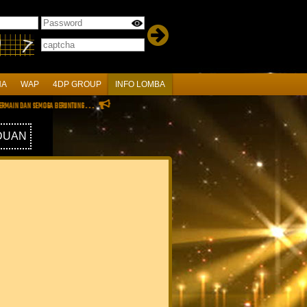
NA
WAP
4DP GROUP
INFO LOMBA
DAN SEMOGA BERUNTUNG . . .
DUAN